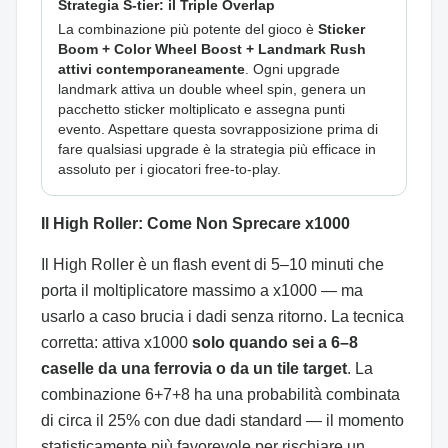
Strategia S-tier: il Triple Overlap
La combinazione più potente del gioco è
Sticker
Boom + Color Wheel Boost + Landmark Rush
attivi contemporaneamente
. Ogni upgrade
landmark attiva un double wheel spin, genera un
pacchetto sticker moltiplicato e assegna punti
evento. Aspettare questa sovrapposizione prima di
fare qualsiasi upgrade è la strategia più efficace in
assoluto per i giocatori free-to-play.
Il High Roller: Come Non Sprecare x1000
Il High Roller è un flash event di 5–10 minuti che
porta il moltiplicatore massimo a x1000 — ma
usarlo a caso brucia i dadi senza ritorno. La tecnica
corretta: attiva x1000
solo quando sei a 6–8
caselle da una ferrovia o da un tile target
. La
combinazione 6+7+8 ha una probabilità combinata
di circa il 25% con due dadi standard — il momento
statisticamente più favorevole per rischiare un