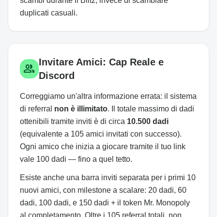
scambi durante il Blitz, invece di scambiare
duplicati casuali.
Invitare Amici: Cap Reale e
group
Discord
Correggiamo un'altra informazione errata: il sistema
di referral
non è illimitato
. Il totale massimo di dadi
ottenibili tramite inviti è di circa
10.500 dadi
(equivalente a 105 amici invitati con successo).
Ogni amico che inizia a giocare tramite il tuo link
vale 100 dadi — fino a quel tetto.
Esiste anche una barra inviti separata per i primi 10
nuovi amici, con milestone a scalare: 20 dadi, 60
dadi, 100 dadi, e 150 dadi + il token Mr. Monopoly
al completamento. Oltre i 105 referral totali, non