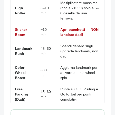
Moltiplicatore massimo
High
5–10
(fino a x1000) solo a 6–
Roller
min
8 caselle da una
ferrovia
Sticker
~10
Apri pacchetti — NON
Boom
min
lanciare dadi
Spendi denaro sugli
Landmark
45–60
upgrade landmark, non
Rush
min
dadi
Color
Aggiorna landmark per
~30
Wheel
attivare double wheel
min
Boost
spin
Free
Punta su GO, Visiting e
45–60
Parking
Go to Jail per punti
min
(Dadi)
cumulativi