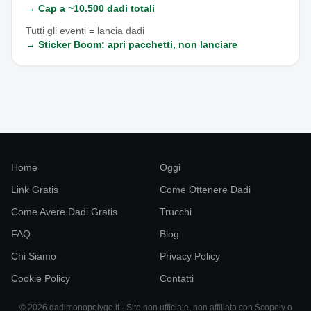
→ Cap a ~10.500 dadi totali
Tutti gli eventi = lancia dadi
→ Sticker Boom: apri pacchetti, non lanciare
Home
Oggi
Link Gratis
Come Ottenere Dadi
Come Avere Dadi Gratis
Trucchi
FAQ
Blog
Chi Siamo
Privacy Policy
Cookie Policy
Contatti
© 2026 dadimonopolygo.it · Sito non ufficiale, non affiliato con Scopely o