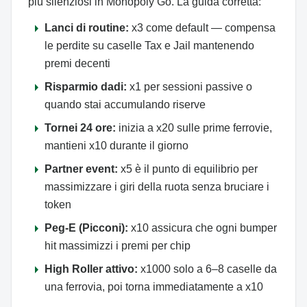
più silenziosi in Monopoly Go. La guida corretta:
arrow_right
Lanci di routine:
x3 come default — compensa
le perdite su caselle Tax e Jail mantenendo
premi decenti
arrow_right
Risparmio dadi:
x1 per sessioni passive o
quando stai accumulando riserve
arrow_right
Tornei 24 ore:
inizia a x20 sulle prime ferrovie,
mantieni x10 durante il giorno
arrow_right
Partner event:
x5 è il punto di equilibrio per
massimizzare i giri della ruota senza bruciare i
token
arrow_right
Peg-E (Picconi):
x10 assicura che ogni bumper
hit massimizzi i premi per chip
arrow_right
High Roller attivo:
x1000 solo a 6–8 caselle da
una ferrovia, poi torna immediatamente a x10