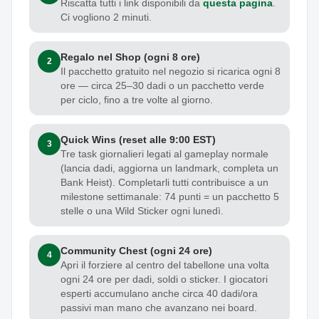
Riscatta tutti i link disponibili da
questa pagina
.
Ci vogliono 2 minuti.
Regalo nel Shop (ogni 8 ore)
2
Il pacchetto gratuito nel negozio si ricarica ogni 8
ore — circa 25–30 dadi o un pacchetto verde
per ciclo, fino a tre volte al giorno.
Quick Wins (reset alle 9:00 EST)
3
Tre task giornalieri legati al gameplay normale
(lancia dadi, aggiorna un landmark, completa un
Bank Heist). Completarli tutti contribuisce a un
milestone settimanale: 74 punti = un pacchetto 5
stelle o una Wild Sticker ogni lunedì.
Community Chest (ogni 24 ore)
4
Apri il forziere al centro del tabellone una volta
ogni 24 ore per dadi, soldi o sticker. I giocatori
esperti accumulano anche circa 40 dadi/ora
passivi man mano che avanzano nei board.