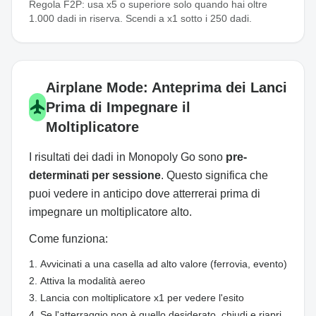
Regola F2P: usa x5 o superiore solo quando hai oltre
1.000 dadi in riserva. Scendi a x1 sotto i 250 dadi.
Airplane Mode: Anteprima dei Lanci
airplanemode_active
Prima di Impegnare il
Moltiplicatore
I risultati dei dadi in Monopoly Go sono
pre-
determinati per sessione
. Questo significa che
puoi vedere in anticipo dove atterrerai prima di
impegnare un moltiplicatore alto.
Come funziona:
Avvicinati a una casella ad alto valore (ferrovia, evento)
Attiva la modalità aereo
Lancia con moltiplicatore x1 per vedere l'esito
Se l'atterraggio non è quello desiderato, chiudi e riapri