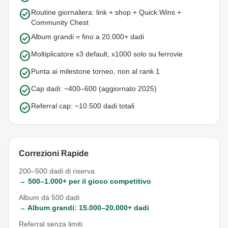
check_circle
Routine giornaliera: link + shop + Quick Wins +
Community Chest
check_circle
Album grandi = fino a 20.000+ dadi
check_circle
Moltiplicatore x3 default, x1000 solo su ferrovie
check_circle
Punta ai milestone torneo, non al rank 1
check_circle
Cap dadi: ~400–600 (aggiornato 2025)
check_circle
Referral cap: ~10.500 dadi totali
Correzioni Rapide
200–500 dadi di riserva
→ 500–1.000+ per il gioco competitivo
Album dà 500 dadi
→ Album grandi: 15.000–20.000+ dadi
Referral senza limiti