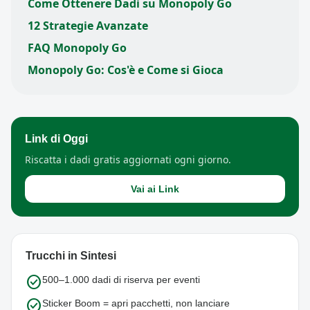
Come Ottenere Dadi su Monopoly Go
12 Strategie Avanzate
FAQ Monopoly Go
Monopoly Go: Cos'è e Come si Gioca
Link di Oggi
Riscatta i dadi gratis aggiornati ogni giorno.
Vai ai Link
Trucchi in Sintesi
check_circle
500–1.000 dadi di riserva per eventi
check_circle
Sticker Boom = apri pacchetti, non lanciare