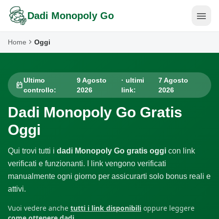
menu
Dadi Monopoly Go
chevron_right
Home
Oggi
Ultimo
9 Agosto
· ultimi
7 Agosto
today
controllo:
2026
link:
2026
Dadi Monopoly Go Gratis
Oggi
Qui trovi tutti i
dadi Monopoly Go gratis oggi
con link
verificati e funzionanti. I link vengono verificati
manualmente ogni giorno per assicurarti solo bonus reali e
attivi.
Vuoi vedere anche
tutti i link disponibili
oppure leggere
come ottenere dadi
.