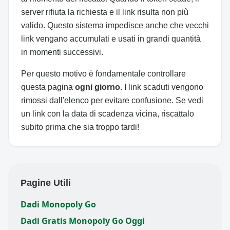
server rifiuta la richiesta e il link risulta non più
valido. Questo sistema impedisce anche che vecchi
link vengano accumulati e usati in grandi quantità
in momenti successivi.
Per questo motivo è fondamentale controllare
questa pagina
ogni giorno
. I link scaduti vengono
rimossi dall'elenco per evitare confusione. Se vedi
un link con la data di scadenza vicina, riscattalo
subito prima che sia troppo tardi!
Pagine Utili
Dadi Monopoly Go
Dadi Gratis Monopoly Go Oggi