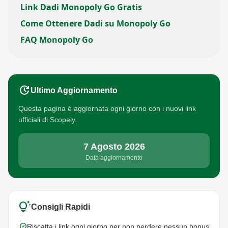
Link Dadi Monopoly Go Gratis
Come Ottenere Dadi su Monopoly Go
FAQ Monopoly Go
update
Ultimo Aggiornamento
Questa pagina è aggiornata ogni giorno con i nuovi link
ufficiali di Scopely.
7 Agosto 2026
Data aggiornamento
tips_and_updates
Consigli Rapidi
check_circle
Riscatta i link ogni giorno per non perdere nessun bonus