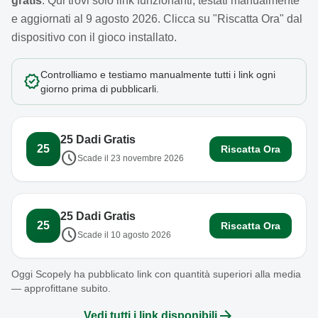
gratis
. Qui trovi solo link funzionanti, testati manualmente
e aggiornati al
9 agosto 2026
. Clicca su "Riscatta Ora" dal
dispositivo con il gioco installato.
Controlliamo e testiamo manualmente tutti i link ogni
verified
giorno prima di pubblicarli.
25 Dadi Gratis
25
Riscatta Ora
schedule
Scade il 23 novembre 2026
25 Dadi Gratis
25
Riscatta Ora
schedule
Scade il 10 agosto 2026
Oggi Scopely ha pubblicato link con quantità superiori alla media
— approfittane subito.
arrow_forward
Vedi tutti i link disponibili