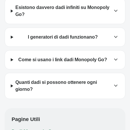
Esistono davvero dadi infiniti su Monopoly
expand_more
Go?
expand_more
I generatori di dadi funzionano?
expand_more
Come si usano i link dadi Monopoly Go?
Quanti dadi si possono ottenere ogni
expand_more
giorno?
Pagine Utili