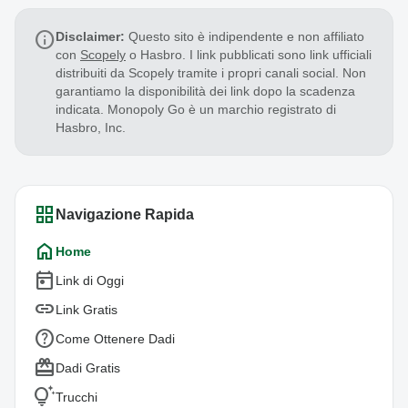
info
Disclaimer:
Questo sito è indipendente e non affiliato
con
Scopely
o Hasbro. I link pubblicati sono link ufficiali
distribuiti da Scopely tramite i propri canali social. Non
garantiamo la disponibilità dei link dopo la scadenza
indicata. Monopoly Go è un marchio registrato di
Hasbro, Inc.
grid_view
Navigazione Rapida
home
Home
today
Link di Oggi
link
Link Gratis
help_outline
Come Ottenere Dadi
redeem
Dadi Gratis
tips_and_updates
Trucchi