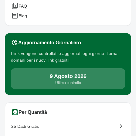
quiz
FAQ
article
Blog
update
Aggiornamento Giornaliero
I link vengono controllati e aggiornati ogni giorno. Torna
domani per i nuovi link gratuiti!
9 Agosto 2026
Ultimo controllo
casino
Per Quantità
chevron_right
25 Dadi Gratis