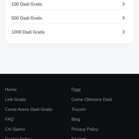
chevron_right
100 Dadi Gratis
chevron_right
500 Dadi Gratis
chevron_right
1000 Dadi Gratis
Home
Oggi
Link Gratis
Come Ottenere Dadi
Come Avere Dadi Gratis
Trucchi
FAQ
Blog
Chi Siamo
Privacy Policy