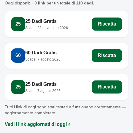
Oggi disponibili
3 link
per un totale di
110 dadi
.
25 Dadi Gratis
25
Riscatta
Scade: 23 novembre 2026
60 Dadi Gratis
60
Riscatta
Scade: 7 agosto 2026
25 Dadi Gratis
25
Riscatta
Scade: 7 agosto 2026
Tutti i link di oggi sono stati testati e funzionano correttamente —
aggiornamento completato.
arrow_forward
Vedi i link aggiornati di oggi