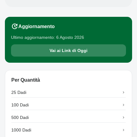
update
Aggiornamento
Ultimo aggiornamento: 6 Agosto 2026
Vai ai Link di Oggi
Per Quantità
25 Dadi
chevron_right
100 Dadi
chevron_right
500 Dadi
chevron_right
1000 Dadi
chevron_right