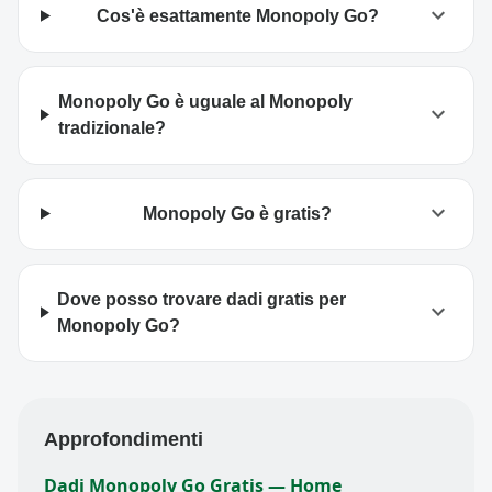
expand_more
Cos'è esattamente Monopoly Go?
Monopoly Go è uguale al Monopoly
expand_more
tradizionale?
expand_more
Monopoly Go è gratis?
Dove posso trovare dadi gratis per
expand_more
Monopoly Go?
Approfondimenti
Dadi Monopoly Go Gratis — Home