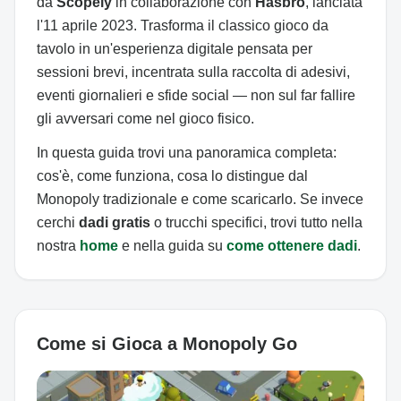
da
Scopely
in collaborazione con
Hasbro
, lanciata
l'11 aprile 2023. Trasforma il classico gioco da
tavolo in un'esperienza digitale pensata per
sessioni brevi, incentrata sulla raccolta di adesivi,
eventi giornalieri e sfide social — non sul far fallire
gli avversari come nel gioco fisico.
In questa guida trovi una panoramica completa:
cos'è, come funziona, cosa lo distingue dal
Monopoly tradizionale e come scaricarlo. Se invece
cerchi
dadi gratis
o trucchi specifici, trovi tutto nella
nostra
home
e nella guida su
come ottenere dadi
.
Come si Gioca a Monopoly Go