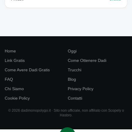
Home
Oggi
Link Gratis
Come Ottenere Dadi
Come Avere Dadi Gratis
Trucchi
FAQ
Blog
Chi Siamo
Privacy Policy
Cookie Policy
Contatti
© 2026 dadimonopolygo.it · Sito non ufficiale, non affiliato con Scopely o
Hasbro.