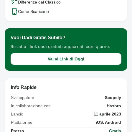
checklist
Differenze dal Classico
phone_iphone
Come Scaricarlo
Vuoi Dadi Gratis Subito?
Riscatta i link dadi gratuiti aggiornati ogni giorno.
Vai ai Link di Oggi
Info Rapide
Sviluppatore
Scopely
In collaborazione con
Hasbro
Lancio
11 aprile 2023
Piattaforme
iOS, Android
Prezzo
Gratis