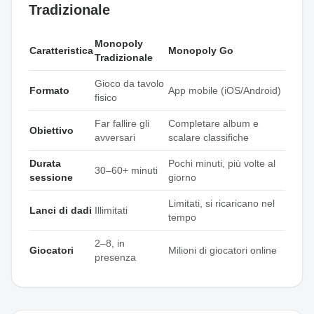
Tradizionale
Monopoly
Caratteristica
Monopoly Go
Tradizionale
Gioco da tavolo
Formato
App mobile (iOS/Android)
fisico
Far fallire gli
Completare album e
Obiettivo
avversari
scalare classifiche
Durata
Pochi minuti, più volte al
30–60+ minuti
sessione
giorno
Limitati, si ricaricano nel
Lanci di dadi
Illimitati
tempo
2–8, in
Giocatori
Milioni di giocatori online
presenza