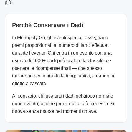
più.
Perché Conservare i Dadi
In Monopoly Go, gli eventi speciali assegnano
premi proporzionali al numero di lanci effettuati
durante l'evento. Chi entra in un evento con una
riserva di 1000+ dadi può scalare la classifica e
ottenere le ricompense finali — che spesso
includono centinaia di dadi aggiuntivi, creando un
effetto a cascata.
Al contrario, chi usa tutti i dadi nel gioco normale
(fuori evento) ottiene premi molto più modesti e si
ritrova senza risorse nei momenti chiave.