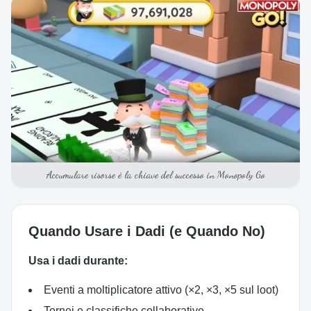
Accumulare risorse è la chiave del successo in Monopoly Go
Quando Usare i Dadi (e Quando No)
Usa i dadi durante:
Eventi a moltiplicatore attivo (×2, ×3, ×5 sul loot)
Tornei e classifiche collaborative