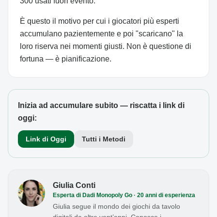
300 usati fuori evento.
È questo il motivo per cui i giocatori più esperti
accumulano pazientemente e poi "scaricano" la
loro riserva nei momenti giusti. Non è questione di
fortuna — è pianificazione.
Inizia ad accumulare subito — riscatta i link di
oggi:
Link di Oggi
Tutti i Metodi
Giulia Conti
Esperta di Dadi Monopoly Go · 20 anni di esperienza
Giulia segue il mondo dei giochi da tavolo